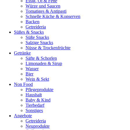
Essig, Öl & Fette
Würze und Saucen
Tomatiges & Antipasti
Schnelle Küche & Konserven
Backen
Getreideria
Süßes & Snacks
Süße Snacks
Salzige Snacks
Nüsse & Trockenfrüchte
Getränke
Säfte & Schorlen
Limonaden & Sirup
Wasser
Bier
Wein & Sekt
Non Food
Pflegeprodukte
Haushalt
Baby & Kind
Tierbedarf
Sonstiges
Angebote
Getreideria
Neuprodukte