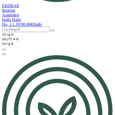
ERDBAR
Biokiste
Anmelden
Hallo
Hallo
Do, 1.1.1970
0.00€
Hallo
Strg
K
Shift
⌘
K
Strg
K